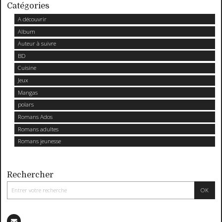
Catégories
A découvrir
Album
Auteur à suivre
BD
Cuisine
Jeux
Mangas
polars
Romans Ados
Romans adultes
Romans jeunesse
Rechercher