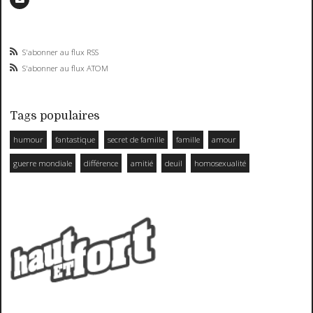
S'abonner au flux RSS
S'abonner au flux ATOM
Tags populaires
humour
fantastique
secret de famille
famille
amour
guerre mondiale
différence
amitié
deuil
homosexualité