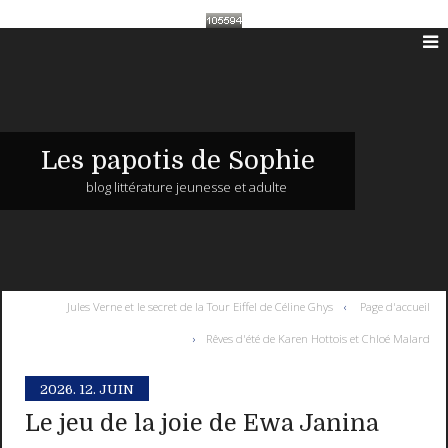
Les papotis de Sophie
blog littérature jeunesse et adulte
Jules Verne et le secret de la Tour Eiffel de Céline Ghys
Page d'accueil
Rêves d'été de Karen Hottois et Chloé Malard
2026.
12. JUIN
Le jeu de la joie de Ewa Janina