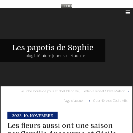
Les papotis de Sophie
blog littérature jeunesse et adulte
Peluche, boule de poils et Noël blanc de Juliette Vallery et Chloé Malard
Page d'accueil
Guerrière de Cécile Alix
2023.
10. NOVEMBRE
Les fleurs aussi ont une saison