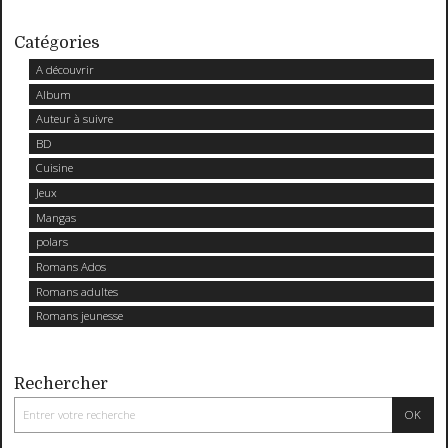
Catégories
A découvrir
Album
Auteur à suivre
BD
Cuisine
Jeux
Mangas
polars
Romans Ados
Romans adultes
Romans jeunesse
Rechercher