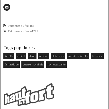
S'abonner au flux RSS
S'abonner au flux ATOM
Tags populaires
famille
amitié
deuil
amour
différence
secret de famille
humour
fantastique
guerre mondiale
homosexualité