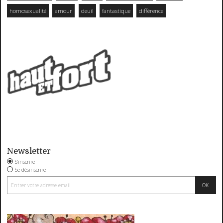
homosexualité
amour
deuil
fantastique
différence
Newsletter
S'inscrire
Se désinscrire