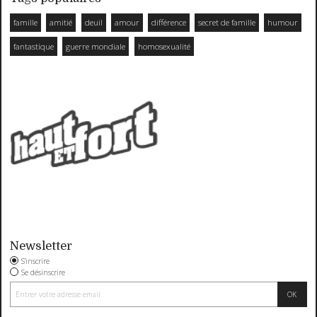
famille
amitié
deuil
amour
différence
secret de famille
humour
fantastique
guerre mondiale
homosexualité
Newsletter
S'inscrire
Se désinscrire