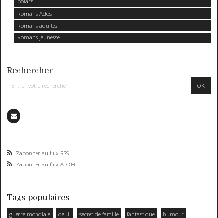
polars
Romans Ados
Romans adultes
Romans jeunesse
Rechercher
S'abonner au flux RSS
S'abonner au flux ATOM
Tags populaires
guerre mondiale
deuil
secret de famille
fantastique
humour