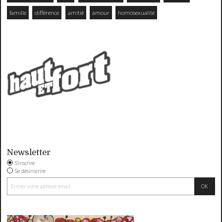
famille
différence
amitié
amour
homosexualité
Newsletter
S'inscrire
Se désinscrire