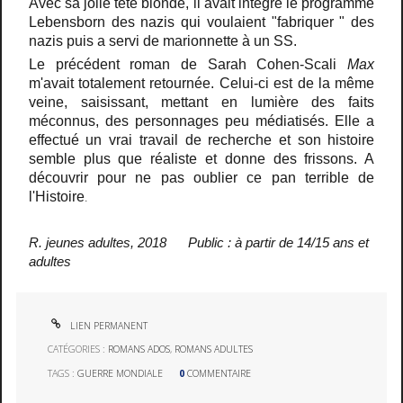
Avec sa jolie tête blonde, il avait intégré le programme
Lebensborn des nazis qui voulaient "fabriquer " des
nazis puis a servi de marionnette à un SS.
Le précédent roman de Sarah Cohen-Scali
Max
m'avait totalement retournée. Celui-ci est de la même
veine, saisissant, mettant en lumière des faits
méconnus, des personnages peu médiatisés. Elle a
effectué un vrai travail de recherche et son histoire
semble plus que réaliste et donne des frissons.
A
découvrir pour ne pas oublier ce pan terrible de
.
l'Histoire
R. jeunes adultes, 2018 Public : à partir de 14/15 ans et
adultes
LIEN PERMANENT
CATÉGORIES :
ROMANS ADOS
,
ROMANS ADULTES
TAGS :
GUERRE MONDIALE
0
COMMENTAIRE