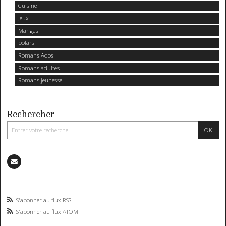
Cuisine
Jeux
Mangas
polars
Romans Ados
Romans adultes
Romans jeunesse
Rechercher
S'abonner au flux RSS
S'abonner au flux ATOM