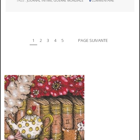
TAGS :
JOURNAL INTIME
,
GUERRE MONDIALE
0
COMMENTAIRE
1
2
3
4
5
PAGE SUIVANTE