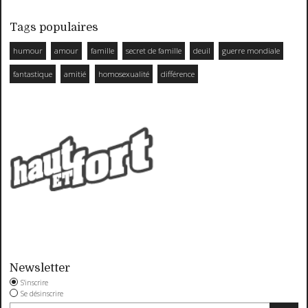
Tags populaires
humour
amour
famille
secret de famille
deuil
guerre mondiale
fantastique
amitié
homosexualité
différence
Newsletter
S'inscrire
Se désinscrire