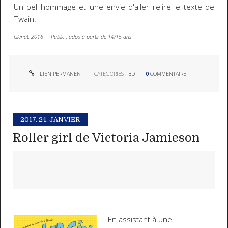
Un bel hommage et une envie d'aller relire le texte de
Twain.
Glénat, 2016 Public : ados à partir de 14/15 ans
LIEN PERMANENT
CATÉGORIES :
BD
0
COMMENTAIRE
2017.
24. JANVIER
Roller girl de Victoria Jamieson
En assistant à une