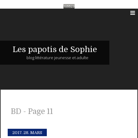
Les papotis de Sophie
blog littérature jeunesse et adulte
BD - Page 11
2017.
28. MARS