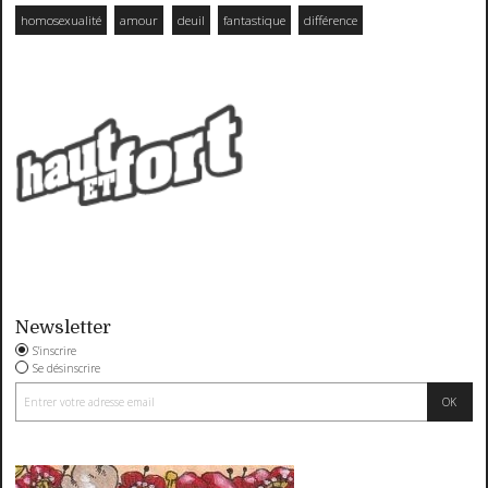
homosexualité
amour
deuil
fantastique
différence
Newsletter
S'inscrire
Se désinscrire