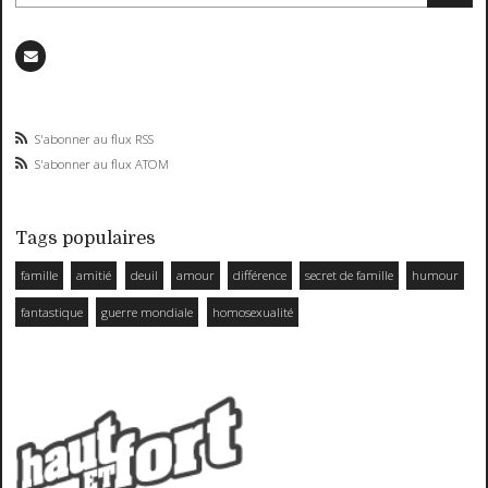
S'abonner au flux RSS
S'abonner au flux ATOM
Tags populaires
famille
amitié
deuil
amour
différence
secret de famille
humour
fantastique
guerre mondiale
homosexualité