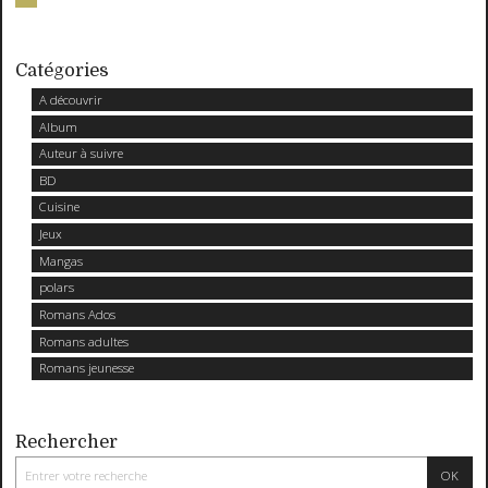
Catégories
A découvrir
Album
Auteur à suivre
BD
Cuisine
Jeux
Mangas
polars
Romans Ados
Romans adultes
Romans jeunesse
Rechercher