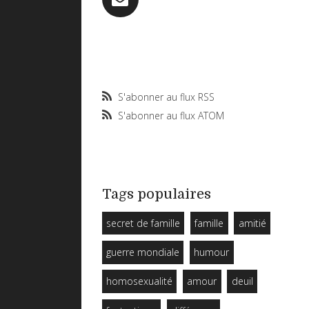
S'abonner au flux RSS
S'abonner au flux ATOM
Tags populaires
secret de famille
famille
amitié
guerre mondiale
humour
homosexualité
amour
deuil