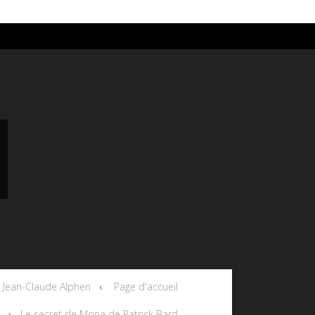
e Jean-Claude Alphen
Page d'accueil
Le secret de Mona de Patrick Bard