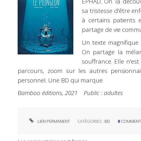
EPHAD. On la découvr
sa tristesse d'être en
à certains patients 
partage de vie comm
Un texte magnifique 
On partage la mélanc
souffrance. Elle n'e
parcours, zoom sur les autres pensionnair
personnel. Une BD qui marque.
B
amboo éditions, 2021 Public : adultes
LIEN PERMANENT
CATÉGORIES :
BD
0
COMMENT