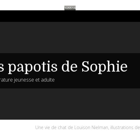
s papotis de Sophie
érature jeunesse et adulte
Une vie de chat de Louison Nielman, illustrations d