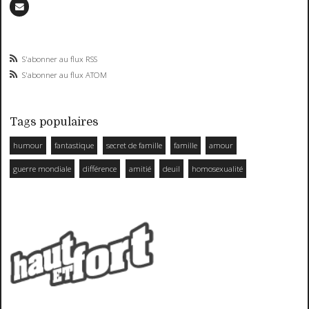
S'abonner au flux RSS
S'abonner au flux ATOM
Tags populaires
humour
fantastique
secret de famille
famille
amour
guerre mondiale
différence
amitié
deuil
homosexualité