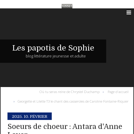
Les papotis de Sophie
blog littérature jeunesse et adulte
Où tu seras reine de Chrystel Duchamp
Page d'accueil
Georgette et Lilette T3 le chant des casseroles de Caroline Fontaine-Riquier
2025.
10. FÉVRIER
Soeurs de choeur : Antara d'Anne