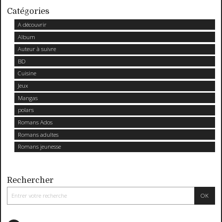
Catégories
A découvrir
Album
Auteur à suivre
BD
Cuisine
Jeux
Mangas
polars
Romans Ados
Romans adultes
Romans jeunesse
Rechercher