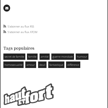
S'abonner au flux RSS
S'abonner au flux ATOM
Tags populaires
secret de famille
famille
amitié
guerre mondiale
humour
homosexualité
amour
deuil
fantastique
différence