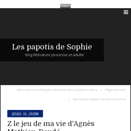
Les papotis de Sophie
blog littérature jeunesse et adulte
Retrouve moi à Whisper Wood de Patti Callahan Henry
Page d'accueil
Les coeurs-oiseaux de Clara le Corre
2025.
11. JUIN
Z le jeu de ma vie d'Agnès