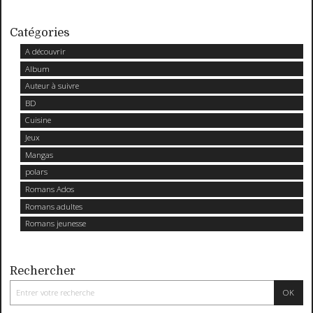
Catégories
A découvrir
Album
Auteur à suivre
BD
Cuisine
Jeux
Mangas
polars
Romans Ados
Romans adultes
Romans jeunesse
Rechercher