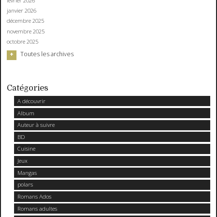
février 2026
janvier 2026
décembre 2025
novembre 2025
octobre 2025
Toutes les archives
Catégories
A découvrir
Album
Auteur à suivre
BD
Cuisine
Jeux
Mangas
polars
Romans Ados
Romans adultes