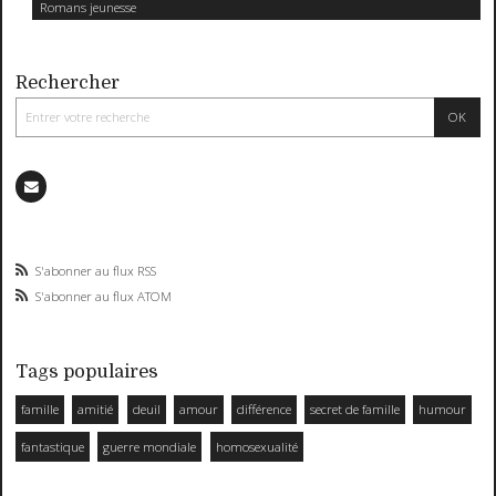
Romans jeunesse
Rechercher
S'abonner au flux RSS
S'abonner au flux ATOM
Tags populaires
famille
amitié
deuil
amour
différence
secret de famille
humour
fantastique
guerre mondiale
homosexualité