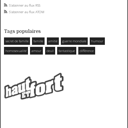
S'abonner au flux RSS
S'abonner au flux ATOM
Tags populaires
secret de famille
famille
amitié
guerre mondiale
humour
homosexualité
amour
deuil
fantastique
différence