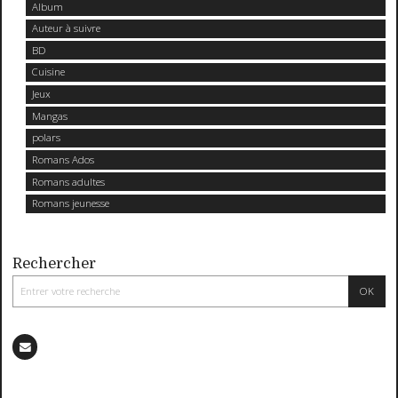
Album
Auteur à suivre
BD
Cuisine
Jeux
Mangas
polars
Romans Ados
Romans adultes
Romans jeunesse
Rechercher