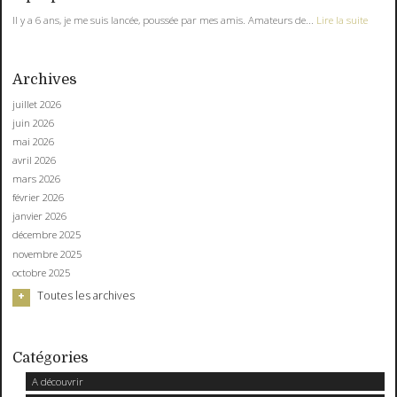
Il y a 6 ans, je me suis lancée, poussée par mes amis. Amateurs de...
Lire la suite
Archives
juillet 2026
juin 2026
mai 2026
avril 2026
mars 2026
février 2026
janvier 2026
décembre 2025
novembre 2025
octobre 2025
Toutes les archives
Catégories
A découvrir