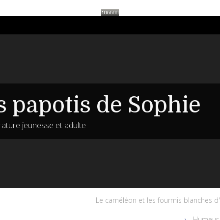
s papotis de Sophie
érature jeunesse et adulte
Le caméléon et les fourmis blanches 
Humeur n