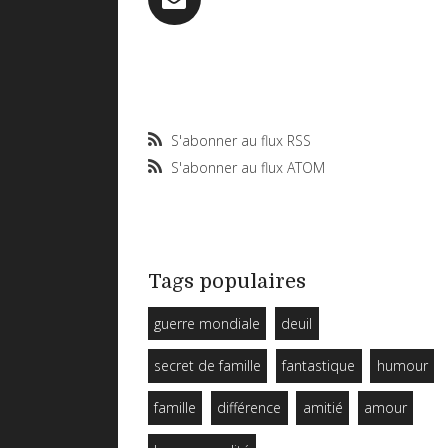
S'abonner au flux RSS
S'abonner au flux ATOM
Tags populaires
guerre mondiale
deuil
secret de famille
fantastique
humour
famille
différence
amitié
amour