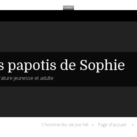
s papotis de Sophie
érature jeunesse et adulte
L'homme feu de Joe Hill
Page d'accueil