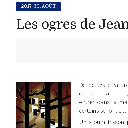
2017.
30. AOÛT
Les ogres de Jea
De petites créatu
de peur car une 
entrer dans la mai
certains se font att
Un album frisson 