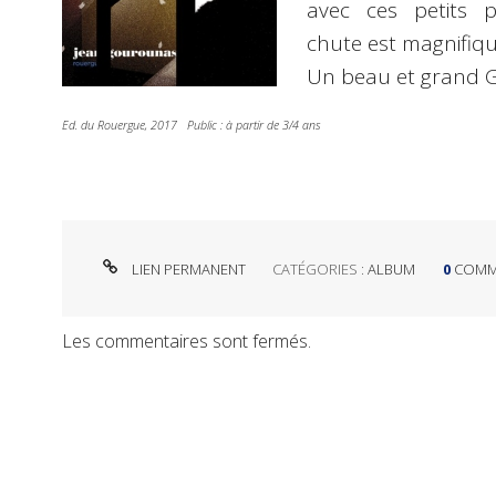
avec ces petits p
chute est magnifique
Un beau et grand 
Ed. du Rouergue, 2017 Public : à partir de 3/4 ans
LIEN PERMANENT
CATÉGORIES :
ALBUM
0
COMM
Les commentaires sont fermés.