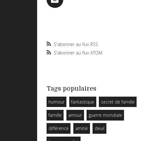
S'abonner au flux RSS
S'abonner au flux ATOM
Tags populaires
humour
fantastique
secret de famille
famille
amour
guerre mondiale
différence
amitié
deuil