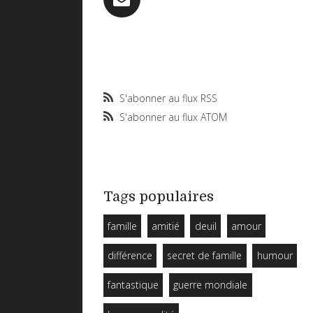
S'abonner au flux RSS
S'abonner au flux ATOM
Tags populaires
famille
amitié
deuil
amour
différence
secret de famille
humour
fantastique
guerre mondiale