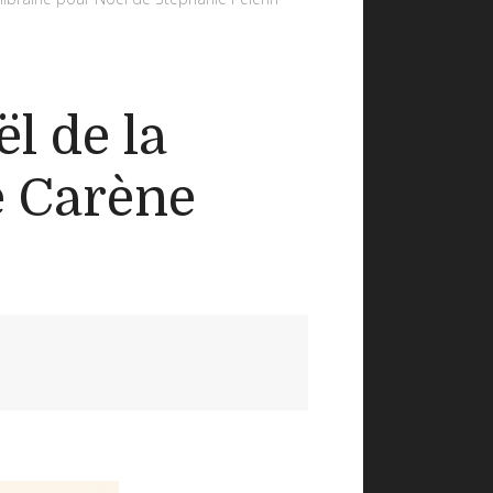
l de la
e Carène