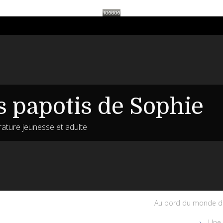
s papotis de Sophie
érature jeunesse et adulte
Au bord du monde d'
Une 