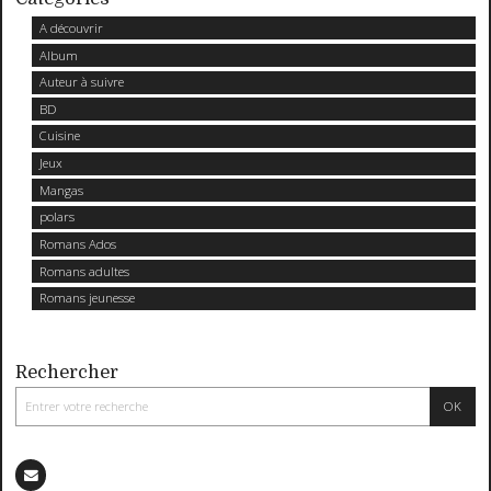
A découvrir
Album
Auteur à suivre
BD
Cuisine
Jeux
Mangas
polars
Romans Ados
Romans adultes
Romans jeunesse
Rechercher