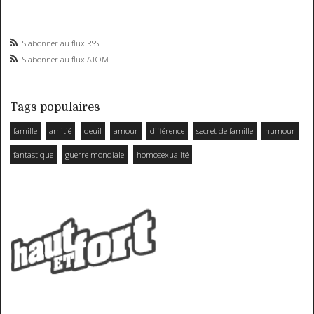
S'abonner au flux RSS
S'abonner au flux ATOM
Tags populaires
famille
amitié
deuil
amour
différence
secret de famille
humour
fantastique
guerre mondiale
homosexualité