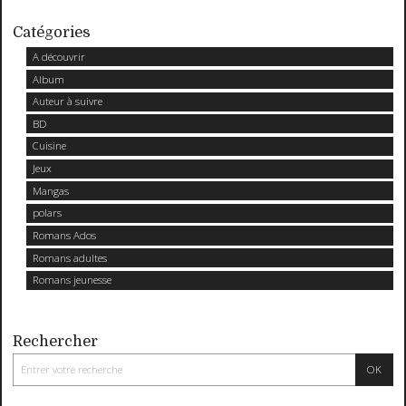
Catégories
A découvrir
Album
Auteur à suivre
BD
Cuisine
Jeux
Mangas
polars
Romans Ados
Romans adultes
Romans jeunesse
Rechercher