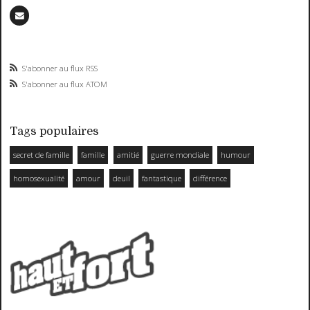
S'abonner au flux RSS
S'abonner au flux ATOM
Tags populaires
secret de famille
famille
amitié
guerre mondiale
humour
homosexualité
amour
deuil
fantastique
différence