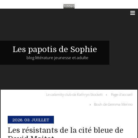
Les papotis de Sophie
blog littérature jeunesse et adulte
Le calamity club de Kathryn Stockett
Page d'accueil
Bouh de Gemma Merino
2026.
03. JUILLET
Les résistants de la cité bleue de