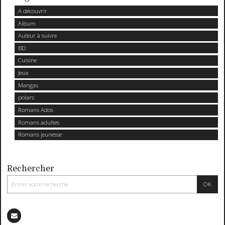
A découvrir
Album
Auteur à suivre
BD
Cuisine
Jeux
Mangas
polars
Romans Ados
Romans adultes
Romans jeunesse
Rechercher