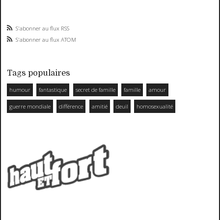
S'abonner au flux RSS
S'abonner au flux ATOM
Tags populaires
humour
fantastique
secret de famille
famille
amour
guerre mondiale
différence
amitié
deuil
homosexualité