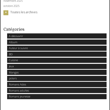
novembre 2025
octobre 2025
Toutes les archives
Catégories
A découvrir
Album
Auteur à suivre
BD
Cuisine
Jeux
Mangas
polars
Romans Ados
Romans adultes
Romans jeunesse