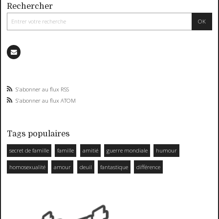
Rechercher
S'abonner au flux RSS
S'abonner au flux ATOM
Tags populaires
secret de famille
famille
amitié
guerre mondiale
humour
homosexualité
amour
deuil
fantastique
différence