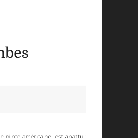
mbes
ne pilote américaine est abattu :