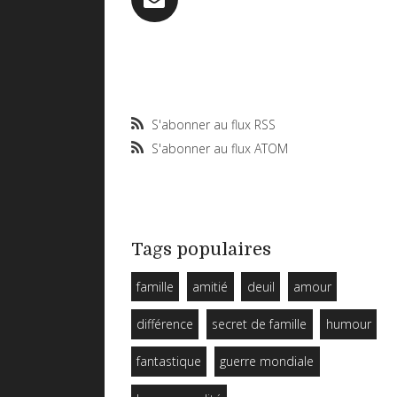
S'abonner au flux RSS
S'abonner au flux ATOM
Tags populaires
famille
amitié
deuil
amour
différence
secret de famille
humour
fantastique
guerre mondiale