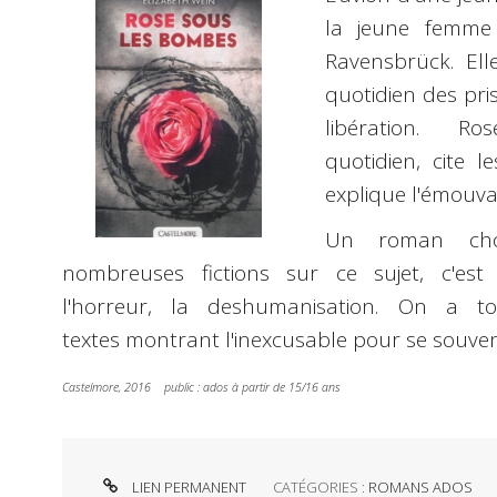
la jeune femm
Ravensbrück. Ell
quotidien des pri
libération. R
quotidien, cite l
explique l'émouva
Un roman cho
nombreuses fictions sur ce sujet, c'est
l'horreur, la deshumanisation. On a t
textes montrant l'inexcusable pour se souven
Castelmore, 2016 public : ados à partir de 15/16 ans
LIEN PERMANENT
CATÉGORIES :
ROMANS ADOS