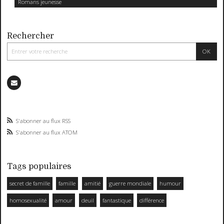
Romans jeunesse
Rechercher
S'abonner au flux RSS
S'abonner au flux ATOM
Tags populaires
secret de famille
famille
amitié
guerre mondiale
humour
homosexualité
amour
deuil
fantastique
différence