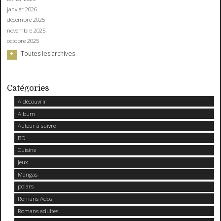
janvier 2026
décembre 2025
novembre 2025
octobre 2025
Toutes les archives
Catégories
A découvrir
Album
Auteur à suivre
BD
Cuisine
Jeux
Mangas
polars
Romans Ados
Romans adultes