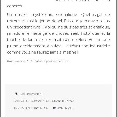
cendres...
Un univers mystérieux, scientifique. Quel régal de
retrouver ainsi le jeune Nobel, Pasteur (découvert dans
un précèdent livre) ! Moi qui ne suis pas très scientifique,
j'ai adoré le mélange de choses réel, historique et la
touche de fantaisie bien maitrisée de Flore Vesco. Une
plume décidemment à suivre. La révolution industrielle
comme vous ne l'aurez jamais imaginé !
Didier jeunesse, 2018 Public : à partir de 12/13 ans
LIEN PERMANENT
CATÉGORIES :
ROMANS ADOS
,
ROMANS JEUNESSE
TAGS :
SCIENCE
,
INVENTION
0
COMMENTAIRE