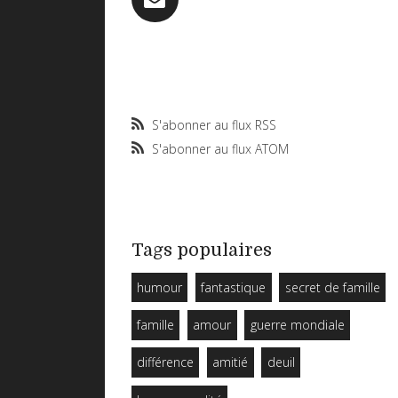
S'abonner au flux RSS
S'abonner au flux ATOM
Tags populaires
humour
fantastique
secret de famille
famille
amour
guerre mondiale
différence
amitié
deuil