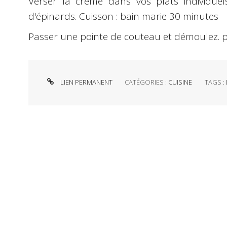
Verser la crème dans vos plats individuels
d'épinards. Cuisson : bain marie 30 minutes
Passer une pointe de couteau et démoulez. 
LIEN PERMANENT
CATÉGORIES :
CUISINE
TAGS :