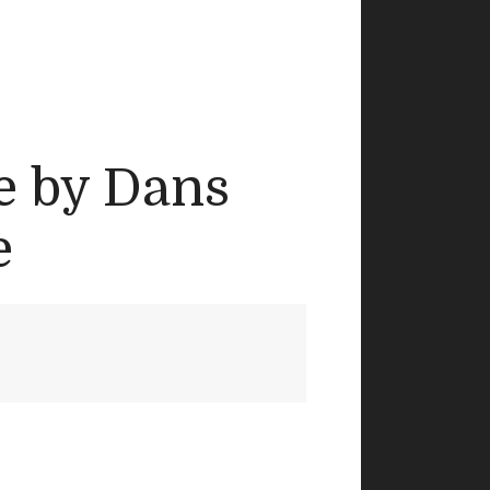
e by Dans
e