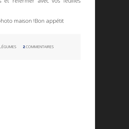
 et refermer avec vos feuilles
photo maison !Bon appétit
LÉGUMES
2
COMMENTAIRES