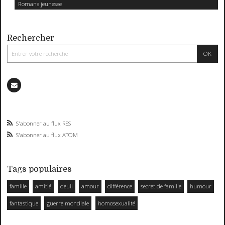
Romans jeunesse
Rechercher
S'abonner au flux RSS
S'abonner au flux ATOM
Tags populaires
famille
amitié
deuil
amour
différence
secret de famille
humour
fantastique
guerre mondiale
homosexualité