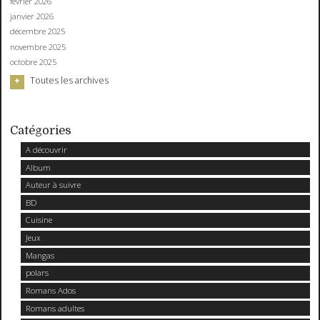
février 2026
janvier 2026
décembre 2025
novembre 2025
octobre 2025
Toutes les archives
Catégories
A découvrir
Album
Auteur à suivre
BD
Cuisine
Jeux
Mangas
polars
Romans Ados
Romans adultes