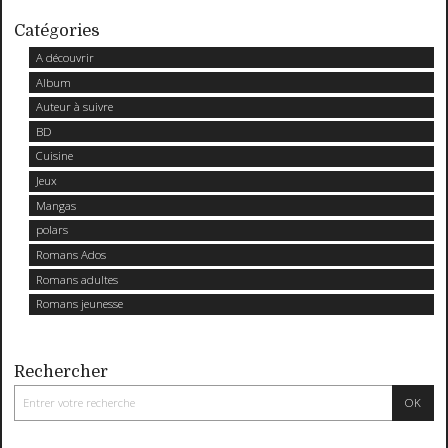
Catégories
A découvrir
Album
Auteur à suivre
BD
Cuisine
Jeux
Mangas
polars
Romans Ados
Romans adultes
Romans jeunesse
Rechercher