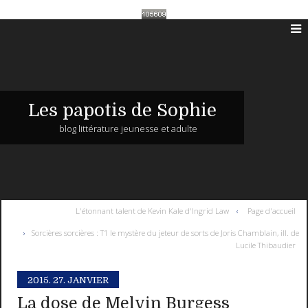
Les papotis de Sophie
blog littérature jeunesse et adulte
L'étonnant talent de Kevin Kale d'Ingrid Law
Page d'accueil
Sorcières sorcières : T1 le mystère du jeteur de sorts de Joris Chamblain, ill. de
Lucile Thibaudier
2015.
27. JANVIER
La dose de Melvin Burgess