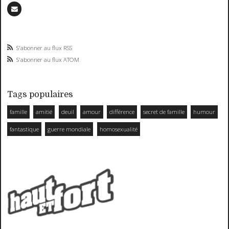
S'abonner au flux RSS
S'abonner au flux ATOM
Tags populaires
famille
amitié
deuil
amour
différence
secret de famille
humour
fantastique
guerre mondiale
homosexualité