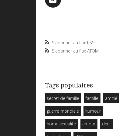
S'abonner au flux RSS
S'abonner au flux ATOM
Tags populaires
secret de famille
famille
amitié
guerre mondiale
humour
homosexualité
amour
deuil