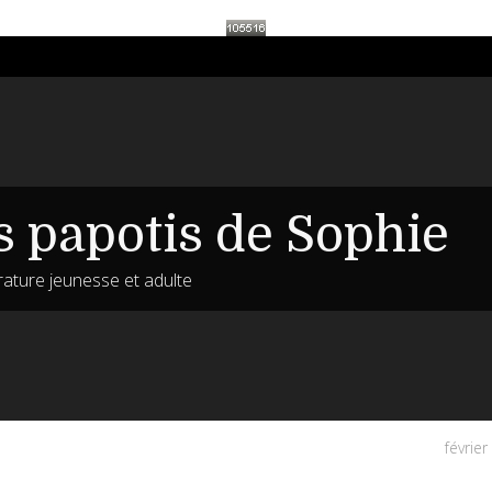
s papotis de Sophie
érature jeunesse et adulte
févrie