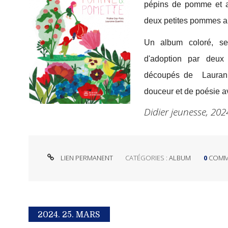
pépins de pomme et au
deux petites pommes arr
Un album coloré, sen
d'adoption par deux 
découpés de Laurann
douceur et de poésie av
Didier jeunesse, 2
LIEN PERMANENT
CATÉGORIES :
ALBUM
0
COMM
2024.
25. MARS