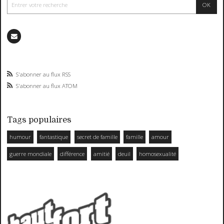
S'abonner au flux RSS
S'abonner au flux ATOM
Tags populaires
humour
fantastique
secret de famille
famille
amour
guerre mondiale
différence
amitié
deuil
homosexualité