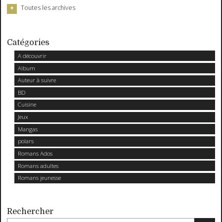
Toutes les archives
Catégories
A découvrir
Album
Auteur à suivre
BD
Cuisine
Jeux
Mangas
polars
Romans Ados
Romans adultes
Romans jeunesse
Rechercher