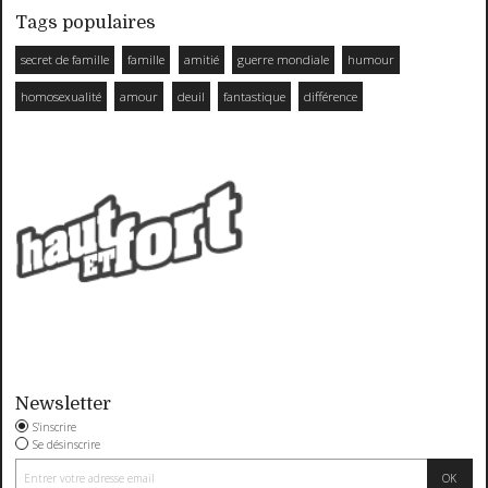
Tags populaires
secret de famille
famille
amitié
guerre mondiale
humour
homosexualité
amour
deuil
fantastique
différence
Newsletter
S'inscrire
Se désinscrire