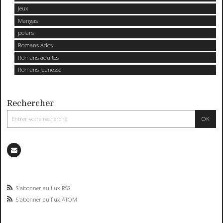
Jeux
Mangas
polars
Romans Ados
Romans adultes
Romans jeunesse
Rechercher
S'abonner au flux RSS
S'abonner au flux ATOM