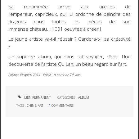
Sa renommée arrive aux oreilles de
l'empereur, capricieux, qui lui ordonne de peindre des
dragons dans toutes les pièces de son
immense château. : 1001 oeuvres à créer !
Le jeune artiste va-t-il réussir ? Gardera-t-il sa créativité
?
Un superbe album, qui nous fait voyager, rêver. Une
découverte de l'artiste Qu Lan, un beau regard sur l'art.
Philippe Picquier, 2014 Public : à partir de 7/8 ans
LIEN PERMANENT
CATÉGORIES :
ALBUM
TAGS :
CHINE
,
ART
1
COMMENTAIRE