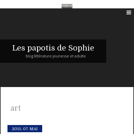
Les papotis de Sophie
blog littérature jeunesse et adulte
art
2015.
07. MAI