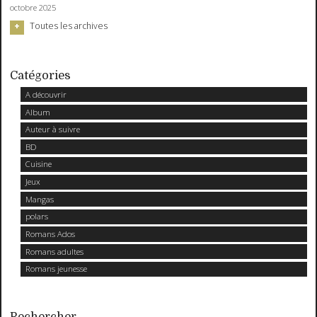
octobre 2025
Toutes les archives
Catégories
A découvrir
Album
Auteur à suivre
BD
Cuisine
Jeux
Mangas
polars
Romans Ados
Romans adultes
Romans jeunesse
Rechercher