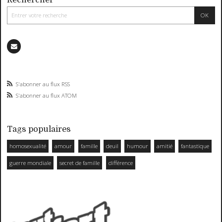
S'abonner au flux RSS
S'abonner au flux ATOM
Tags populaires
homosexualité
amour
famille
deuil
humour
amitié
fantastique
guerre mondiale
secret de famille
différence