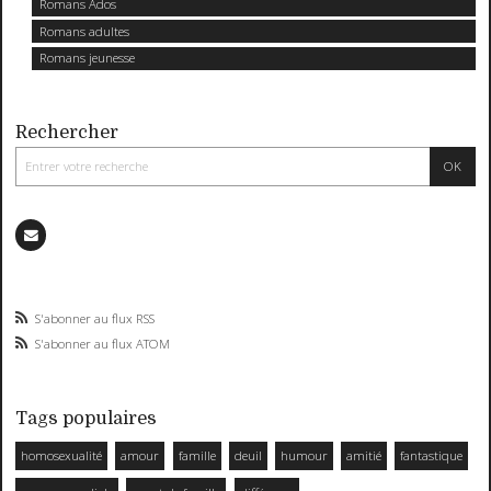
Romans Ados
Romans adultes
Romans jeunesse
Rechercher
S'abonner au flux RSS
S'abonner au flux ATOM
Tags populaires
homosexualité
amour
famille
deuil
humour
amitié
fantastique