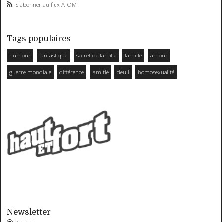
S'abonner au flux ATOM
Tags populaires
humour
fantastique
secret de famille
famille
amour
guerre mondiale
différence
amitié
deuil
homosexualité
Newsletter