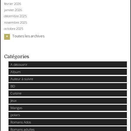
février 2026
janvier 2026
décembre 2025
novembre 2025
octobre 2025
Toutes les archives
Catégories
A découvrir
Album
Auteur à suivre
BD
Cuisine
Jeux
Mangas
polars
Romans Ados
Romans adultes