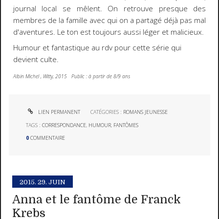
journal local se mêlent. On retrouve presque des
membres de la famille avec qui on a partagé déjà pas mal
d'aventures. Le ton est toujours aussi léger et malicieux.
Humour et fantastique au rdv pour cette série qui
devient culte.
Albin Michel , Witty, 2015 Public : à partir de 8/9 ans
LIEN PERMANENT
CATÉGORIES :
ROMANS JEUNESSE
TAGS :
CORRESPONDANCE
,
HUMOUR
,
FANTÔMES
0
COMMENTAIRE
2015.
29. JUIN
Anna et le fantôme de Franck
Krebs