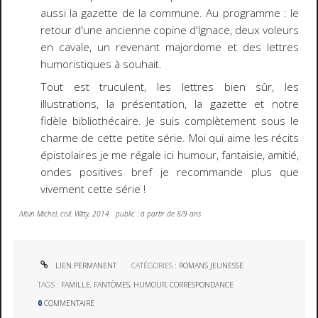
aussi la gazette de la commune. Au programme : le
retour d'une ancienne copine d'Ignace, deux voleurs
en cavale, un revenant majordome et des lettres
humoristiques à souhait.
Tout est truculent, les lettres bien sûr, les
illustrations, la présentation, la gazette et notre
fidèle bibliothécaire. Je suis complètement sous le
charme de cette petite série. Moi qui aime les récits
épistolaires je me régale ici humour, fantaisie, amitié,
ondes positives bref je recommande plus que
vivement cette série !
Albin Michel, coll. Witty, 2014 public : à partir de 8/9 ans
LIEN PERMANENT
CATÉGORIES :
ROMANS JEUNESSE
TAGS :
FAMILLE
,
FANTÔMES
,
HUMOUR
,
CORRESPONDANCE
0
COMMENTAIRE