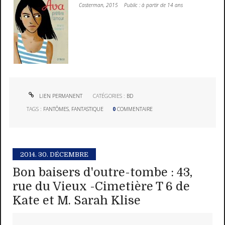
Casterman, 2015 Public : à partir de 14 ans
LIEN PERMANENT
CATÉGORIES :
BD
TAGS :
FANTÔMES
,
FANTASTIQUE
0
COMMENTAIRE
2014.
30. DÉCEMBRE
Bon baisers d'outre-tombe : 43,
rue du Vieux -Cimetière T 6 de
Kate et M. Sarah Klise