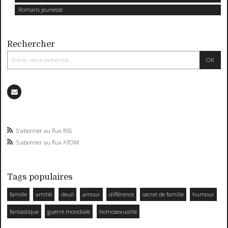
Romans jeunesse
Rechercher
S'abonner au flux RSS
S'abonner au flux ATOM
Tags populaires
famille
amitié
deuil
amour
différence
secret de famille
humour
fantastique
guerre mondiale
homosexualité