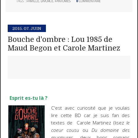
TAGS :
FAMILLE
,
DIVORCE
,
FANTÔMES
0
COMMENTAIRE
2015.
07. JUIN
Bouche d'ombre : Lou 1985 de
Maud Begon et Carole Martinez
Esprit es-tu là ?
C'est avec curiosité que je voulais
lire cette BD car je suis fan des
textes de Carole Martinez (lisez
le
coeur cousu
ou
Du domaine des
murmures
, deux bons romans