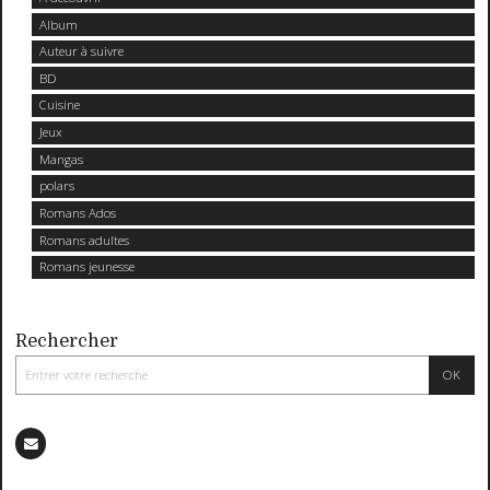
Album
Auteur à suivre
BD
Cuisine
Jeux
Mangas
polars
Romans Ados
Romans adultes
Romans jeunesse
Rechercher