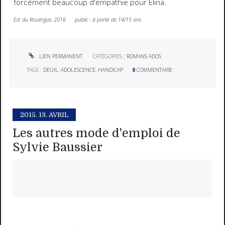
forcément beaucoup d'empathie pour Elina.
Ed. du Rouergue, 2016 public : à partir de 14/15 ans
LIEN PERMANENT
CATÉGORIES :
ROMANS ADOS
TAGS :
DEUIL
,
ADOLESCENCE
,
HANDICAP
0
COMMENTAIRE
2015.
13. AVRIL
Les autres mode d'emploi de
Sylvie Baussier