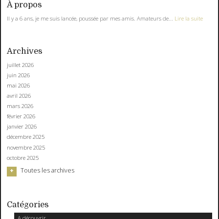
À propos
Il y a 6 ans, je me suis lancée, poussée par mes amis. Amateurs de...
Lire la suite
Archives
juillet 2026
juin 2026
mai 2026
avril 2026
mars 2026
février 2026
janvier 2026
décembre 2025
novembre 2025
octobre 2025
Toutes les archives
Catégories
A découvrir