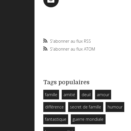
S'abonner au flux RSS
S'abonner au flux ATOM
Tags populaires
famille
amitié
deuil
amour
différence
secret de famille
humour
fantastique
guerre mondiale