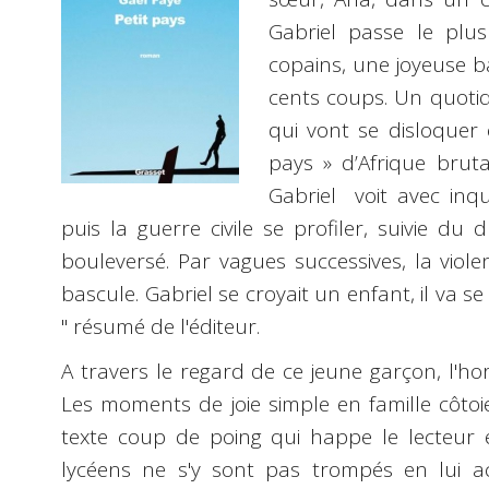
Gabriel passe le plu
copains, une joyeuse b
cents coups. Un quotid
qui vont se disloque
pays » d’Afrique brut
Gabriel voit avec inq
puis la guerre civile se profiler, suivie du
bouleversé. Par vagues successives, la violen
bascule. Gabriel se croyait un enfant, il va se
" résumé de l'éditeur.
A travers le regard de ce jeune garçon, l'ho
Les moments de joie simple en famille côtoi
texte coup de poing qui happe le lecteur
lycéens ne s'y sont pas trompés en lui ac