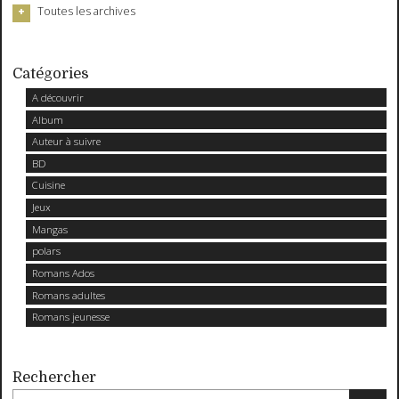
Toutes les archives
Catégories
A découvrir
Album
Auteur à suivre
BD
Cuisine
Jeux
Mangas
polars
Romans Ados
Romans adultes
Romans jeunesse
Rechercher