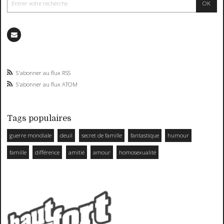
S'abonner au flux RSS
S'abonner au flux ATOM
Tags populaires
guerre mondiale
deuil
secret de famille
fantastique
humour
famille
différence
amitié
amour
homosexualité