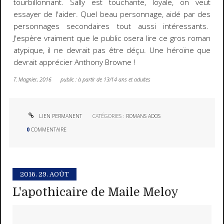
tourbillonnant. Sally est touchante, loyale, on veut
essayer de l'aider. Quel beau personnage, aidé par des
personnages secondaires tout aussi intéressants.
J'espère vraiment que le public osera lire ce gros roman
atypique, il ne devrait pas être déçu. Une héroïne que
devrait apprécier Anthony Browne !
T
. M
agnier, 2016 public : à partir de 13/14 ans et adultes
LIEN PERMANENT
CATÉGORIES :
ROMANS ADOS
0
COMMENTAIRE
2016.
29. AOÛT
L'apothicaire de Maile Meloy