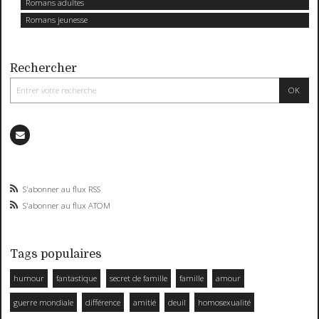
Romans adultes
Romans jeunesse
Rechercher
S'abonner au flux RSS
S'abonner au flux ATOM
Tags populaires
humour
fantastique
secret de famille
famille
amour
guerre mondiale
différence
amitié
deuil
homosexualité