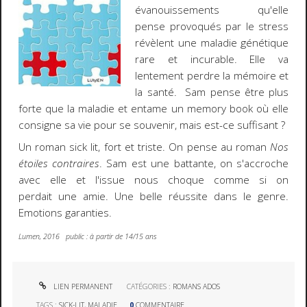
évanouissements qu'elle
pense provoqués par le stress
révèlent une maladie génétique
rare et incurable. Elle va
lentement perdre la mémoire et
la santé. Sam pense être plus
forte que la maladie et entame un memory book où elle
consigne sa vie pour se souvenir, mais est-ce suffisant ?
Un roman sick lit, fort et triste. On pense au roman
Nos
étoiles contraires
. Sam est une battante, on s'accroche
avec elle et l'issue nous choque comme si on
perdait une amie. Une belle réussite dans le genre.
Emotions garanties.
Lumen, 2016 public : à partir de 14/15 ans
LIEN PERMANENT
CATÉGORIES :
ROMANS ADOS
TAGS :
SICK-LIT
,
MALADIE
0
COMMENTAIRE