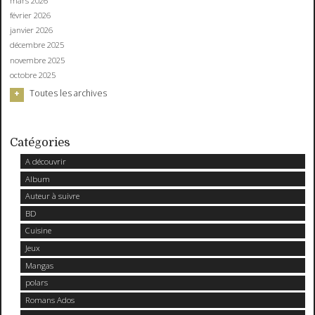
mars 2026
février 2026
janvier 2026
décembre 2025
novembre 2025
octobre 2025
Toutes les archives
Catégories
A découvrir
Album
Auteur à suivre
BD
Cuisine
Jeux
Mangas
polars
Romans Ados