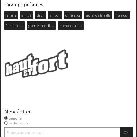
Tags populaires
famille
amitié
deuil
amour
différence
secret de famille
humour
fantastique
guerre mondiale
homosexualité
Newsletter
S'inscrire
Se désinscrire