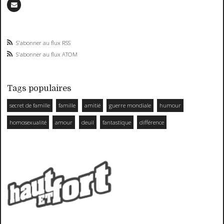
S'abonner au flux RSS
S'abonner au flux ATOM
Tags populaires
secret de famille
famille
amitié
guerre mondiale
humour
homosexualité
amour
deuil
fantastique
différence