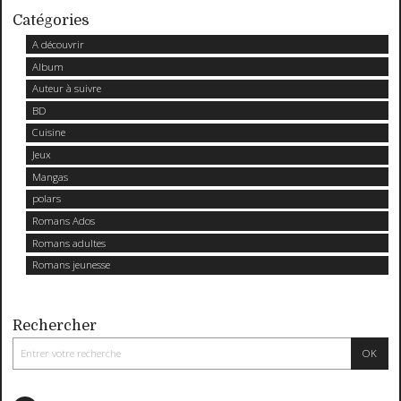
Catégories
A découvrir
Album
Auteur à suivre
BD
Cuisine
Jeux
Mangas
polars
Romans Ados
Romans adultes
Romans jeunesse
Rechercher