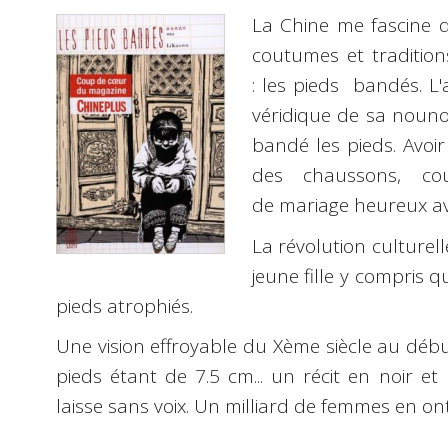
La Chine me fascine d
coutumes et traditions.
: les pieds bandés. L'a
véridique de sa nounou
bandé les pieds. Avoi
des chaussons, co
de mariage heureux av
La révolution culturelle
jeune fille y compris q
pieds atrophiés.
Une vision effroyable du Xème siècle au débu
pieds étant de 7.5 cm... un récit en noir e
laisse sans voix. Un milliard de femmes en ont