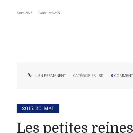
s
Kana, 2013 Public : adulte
LIEN PERMANENT
CATÉGORIES :
BD
0
COMMENT
2015.
20. MAI
Les petites reine