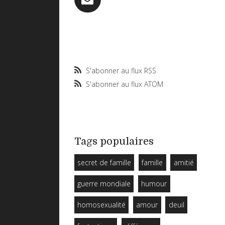
S'abonner au flux RSS
S'abonner au flux ATOM
Tags populaires
secret de famille
famille
amitié
guerre mondiale
humour
homosexualité
amour
deuil