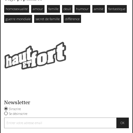
homosexualité
amour
famille
deuil
humour
amitié
fantastique
guerre mondiale
secret de famille
différence
Newsletter
S'inscrire
Se désinscrire