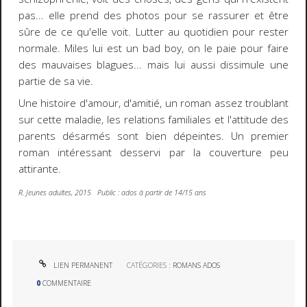
pas... elle prend des photos pour se rassurer et être
sûre de ce qu'elle voit. Lutter au quotidien pour rester
normale. Miles lui est un bad boy, on le paie pour faire
des mauvaises blagues... mais lui aussi dissimule une
partie de sa vie.
Une histoire d'amour, d'amitié, un roman assez troublant
sur cette maladie, les relations familiales et l'attitude des
parents désarmés sont bien dépeintes. Un premier
roman intéressant desservi par la couverture peu
attirante.
R. Jeunes adultes, 2015 Public : ados à partir de 14/15 ans
LIEN PERMANENT
CATÉGORIES :
ROMANS ADOS
0
COMMENTAIRE