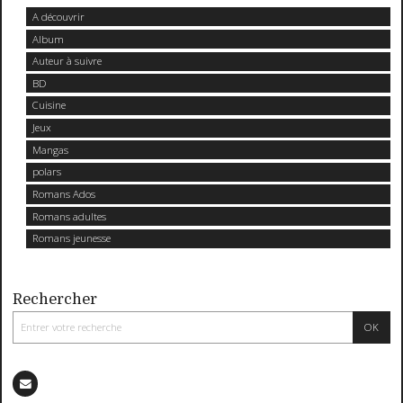
A découvrir
Album
Auteur à suivre
BD
Cuisine
Jeux
Mangas
polars
Romans Ados
Romans adultes
Romans jeunesse
Rechercher