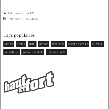
S'abonner au flux RSS
S'abonner au flux ATOM
Tags populaires
famille
amitié
deuil
amour
différence
secret de famille
humour
fantastique
guerre mondiale
homosexualité